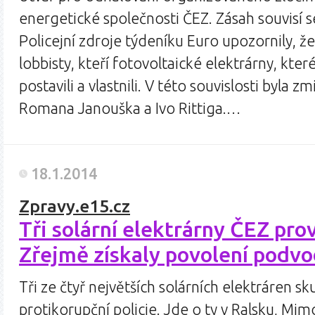
energetické společnosti ČEZ. Zásah souvisí s
Policejní zdroje týdeníku Euro upozornily, ž
lobbisty, kteří fotovoltaické elektrárny, kter
postavili a vlastnili. V této souvislosti byl
Romana Janouška a Ivo Rittiga.…
18.1.2014
Zpravy.e15.cz
Tři solární elektrárny ČEZ prov
Zřejmě získaly povolení podv
Tři ze čtyř největších solárních elektráren s
protikorupční policie. Jde o ty v Ralsku, Mim