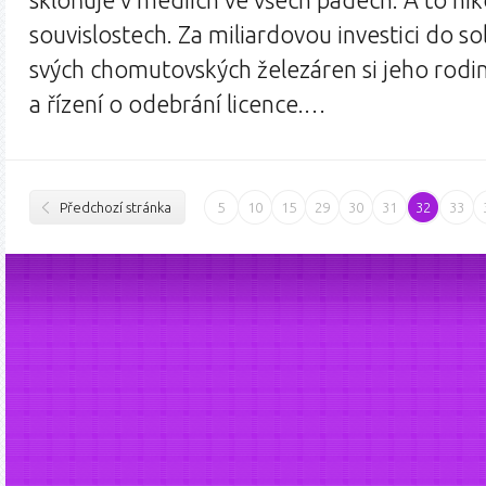
skloňuje v médiích ve všech pádech. A to niko
souvislostech. Za miliardovou investici do so
svých chomutovských železáren si jeho rodina 
a řízení o odebrání licence.…
Předchozí stránka
5
10
15
29
30
31
32
33