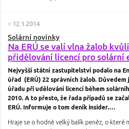
12.1.2014
Solární novinky
Na ERÚ se valí vlna žalob kvůl
přidělování licencí pro solární
Nejvyšší státní zastupitelství podalo na E
úřad (ERÚ) 22 správních žalob. Důvedem 
úřadu při udělování licencí během solární
2010. A to přesto, že řada případů se zača
ERÚ. Informuje o tom deník insider.…
Hraje se o hodně velký balík peněz, o které m