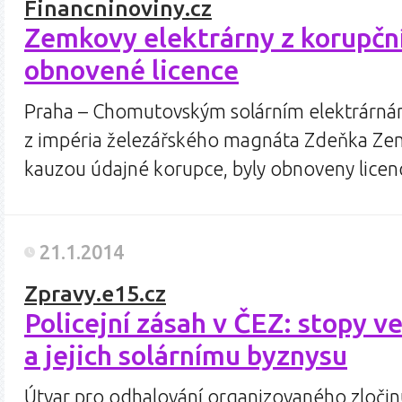
Financninoviny.cz
Zemkovy elektrárny z korupční
obnovené licence
Praha – Chomutovským solárním elektrárná
z impéria železářského magnáta Zdeňka Zemk
kauzou údajné korupce, byly obnoveny lic
21.1.2014
Zpravy.e15.cz
Policejní zásah v ČEZ: stopy v
a jejich solárnímu byznysu
Útvar pro odhalování organizovaného zločin