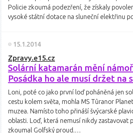
Policie zkoumá podezření, že získaly povol
vysoké státní dotace na sluneční elektřinu 
15.1.2014
Zpravy.e15.cz
Solární katamarán mění námoř
Posádka ho ale musí držet na s
Loni, poté co jako první loď poháněná jen so
cestu kolem světa, mohla MS Tûranor PlanetS
muzea. Namísto toho přináší švýcarské plavid
oblasti. Loď, která nemusí nikdy zastavovat pr
zkoumal Golfský proud.…