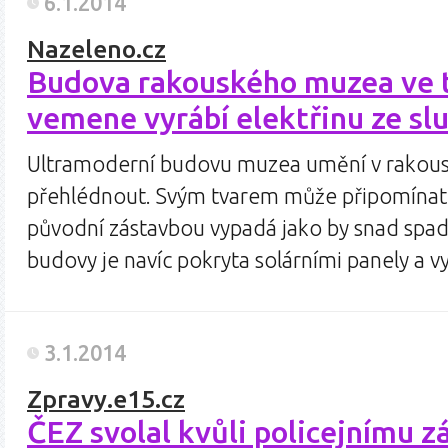
6.1.2014
Nazeleno.cz
Budova rakouského muzea ve t
vemene vyrábí elektřinu ze sl
Ultramoderní budovu muzea umění v rakou
přehlédnout. Svým tvarem může připomínat
původní zástavbou vypadá jako by snad spad
budovy je navíc pokryta solárními panely a vy
3.1.2014
Zpravy.e15.cz
ČEZ svolal kvůli policejnímu