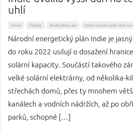
uhlí
Úvod
Články
Ekobydleni.eu
Indie uvalila vyšší daň na
Národní energetický plán Indie je jasný
do roku 2022 usilují o dosažení hrani
solární kapacity. Součástí takového zá
velké solární elektrárny, od několika-
střechách domů, přes ty mnohem větší,
kanálech a vodních nádržích, až po obří
parků, schopné […]