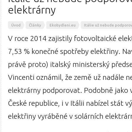
elektrárny
Úvod
Články
Ekobydleni.eu
Itálie už nebude podporov
V roce 2014 zajistily fotovoltaické elekt
7,53 % konečné spotřeby elektřiny. N
právě proto) italský ministerský před
Vincenti oznámil, že země už nadále n
elektrárny podporovat. Podobně jako v
České republice, i v Itálii nabízel stát 
elektřiny vyráběné v solárních elektrá