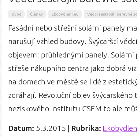
Úvod
Články
Ekobydleni.eu
Vědci sestrojili barevné s
Fasádní nebo střešní solární panely m
narušují vzhled budovy. Švýcarští vědci 
objevem: průhlednými panely. Solární 
střeše nákupního centra jako dobrá vizi
na domech ve městě se lidé z estetick
zdráhají. Revoluční objev švýcarského
neziskového institutu CSEM to ale mů
Datum:
5.3.2015
|
Rubrika:
Ekobydlen