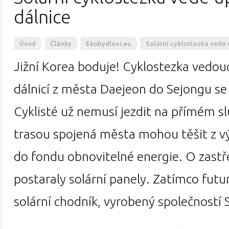
dálnice
Úvod
Články
Ekobydleni.eu
Solární cyklostezka vede 
Jižní Korea boduje! Cyklostezka vedou
dálnicí z města Daejeon do Sejongu se 
Cyklisté už nemusí jezdit na přímém sl
trasou spojená města mohou těšit z 
do fondu obnovitelné energie. O zastře
postaraly solární panely. Zatímco futu
solární chodník, vyrobený společností