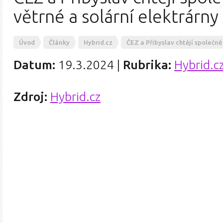
větrné a solární elektrárny
Úvod
Články
Hybrid.cz
ČEZ a Přibyslav chtějí společně
Datum:
19.3.2024
|
Rubrika:
Hybrid.c
Zdroj:
Hybrid.cz