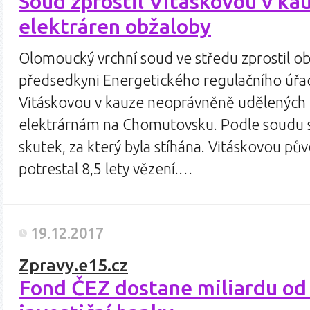
Soud zprostil Vitáskovou v kau
elektráren obžaloby
Olomoucký vrchní soud ve středu zprostil o
předsedkyni Energetického regulačního úřa
Vitáskovou v kauze neoprávněně udělených l
elektrárnám na Chomutovsku. Podle soudu se
skutek, za který byla stíhána. Vitáskovou pů
potrestal 8,5 lety vězení.…
19.12.2017
Zpravy.e15.cz
Fond ČEZ dostane miliardu od