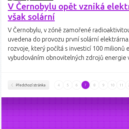
V Černobylu opět vzniká elekt
však solární
V Černobylu, v zóně zamořené radioaktivitou,
uvedena do provozu první solární elektrárna.
rozvoje, který počítá s investicí 100 milionů 
vybudováním obnovitelných zdrojů energie
Předchozí stránka
4
5
6
7
8
9
10
11