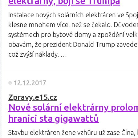
elektrárny, bojí se Trumpa
Instalace nových solárních elektráren ve Spo
klesne mnohem více, než se čekalo. Důvode
systémech pro bytové domy a zpoždění velký
obavám, že prezident Donald Trump zavede 
což zvýší náklady. …
12.12.2017
Zpravy.e15.cz
Nové solární elektrárny prolom
hranici sta gigawattů
Stavbu elektráren žene vzhůru už zase Čína, k