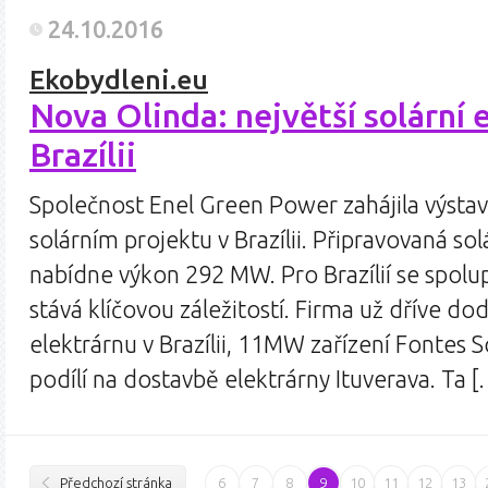
24.10.2016
Ekobydleni.eu
Nova Olinda: největší solární 
Brazílii
Společnost Enel Green Power zahájila výsta
solárním projektu v Brazílii. Připravovaná so
nabídne výkon 292 MW. Pro Brazílií se spol
stává klíčovou záležitostí. Firma už dříve doda
elektrárnu v Brazílii, 11MW zařízení Fontes 
podílí na dostavbě elektrárny Ituverava. Ta
Předchozí stránka
6
7
8
9
10
11
12
13