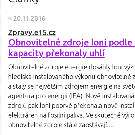
20.11.2016
Zpravy.e15.cz
Obnovitelné zdroje loni podle
kapacity překonaly uhlí
Obnovitelné zdroje energie dosáhly loni vý
hlediska instalovaného výkonu obnovitelné z
a staly se největším zdrojem energie na svě
agentura pro energii (IEA). Nově instalovan
zdrojů pak loni poprvé překonala nově insta
elektráren na fosilní paliva. Ve skutečné výr
obnovitelné zdroje stále zaostávají.…