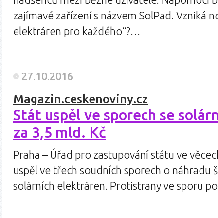
nadšenců mezi běžné uživatele. Napomoci b
zajímavé zařízení s názvem SolPad. Vzniká n
elektráren pro každého“?…
27.10.2016
Magazin.ceskenoviny.cz
Stát uspěl ve sporech se solár
za 3,5 mld. Kč
Praha – Úřad pro zastupování státu ve věc
uspěl ve třech soudních sporech o náhradu 
solárních elektráren. Protistrany ve sporu