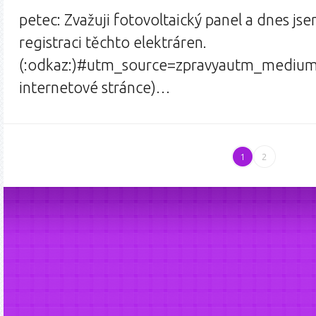
petec: Zvažuji fotovoltaický panel a dnes js
registraci těchto elektráren.
(:odkaz:)#utm_source=zpravyautm_medium=
internetové stránce)…
1
2