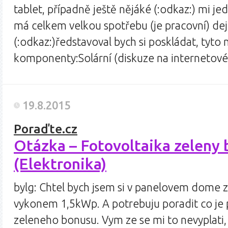
tablet, případně ještě nějáké (:odkaz:) mi j
má celkem velkou spotřebu (je pracovní) d
(:odkaz:)ředstavoval bych si poskládat, tyt
komponenty:Solární (diskuze na internetov
19.8.2015
Poraďte.cz
Otázka – Fotovoltaika zeleny
(Elektronika)
bylg: Chtel bych jsem si v panelovem dome za
vykonem 1,5kWp. A potrebuju poradit co je 
zeleneho bonusu. Vym ze se mi to nevyplati, 