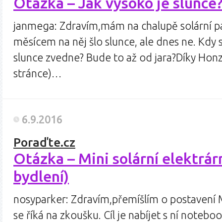
Otázka – Jak vysoko je slunce?
janmega: Zdravím,mám na chalupě solární pa
měsícem na něj šlo slunce, ale dnes ne. Kdy 
slunce zvedne? Bude to až od jara?Díky Honz
stránce)…
6.9.2016
Poraďte.cz
Otázka – Mini solární elektrá
bydlení)
nosyparker: Zdravím,přemíšlím o postavení Mi
se říká na zkoušku. Cíl je nabíjet s ní notebo