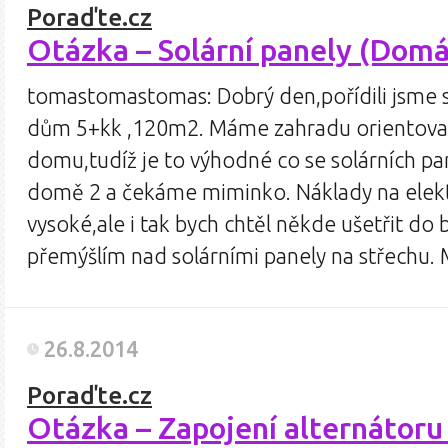
Poraďte.cz
Otázka – Solární panely (Domá
tomastomastomas: Dobrý den,pořídili jsme s
dům 5+kk ,120m2. Máme zahradu orientovano
domu,tudíž je to výhodné co se solárních pa
domě 2 a čekáme miminko. Náklady na elek
vysoké,ale i tak bych chtěl někde ušetřit d
přemýšlím nad solárními panely na střechu.
26.8.2014
Poraďte.cz
Otázka – Zapojení alternátoru