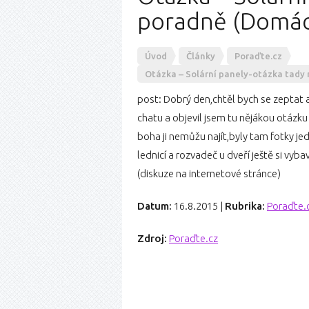
poradně (Domácn
Úvod
Články
Poraďte.cz
Otázka – Solární panely-otázka tady
post: Dobrý den,chtěl bych se zeptat a
chatu a objevil jsem tu nějákou otázku
boha ji nemůžu najít,byly tam fotky je
lednicí a rozvadeč u dveří ještě si vyb
(diskuze na internetové stránce)
Datum:
16.8.2015
|
Rubrika:
Poraďte.
Zdroj:
Poraďte.cz