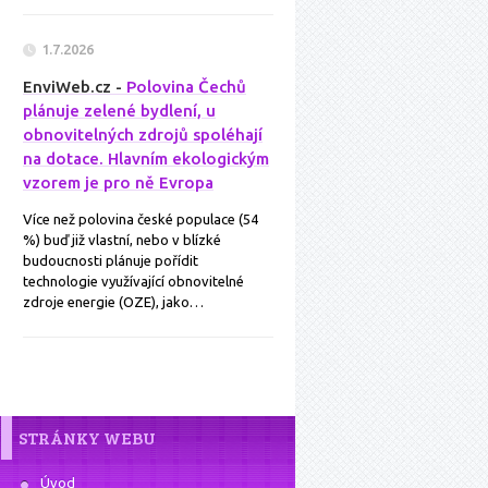
1.7.2026
EnviWeb.cz -
Polovina Čechů
plánuje zelené bydlení, u
obnovitelných zdrojů spoléhají
na dotace. Hlavním ekologickým
vzorem je pro ně Evropa
Více než polovina české populace (54
%) buď již vlastní, nebo v blízké
budoucnosti plánuje pořídit
technologie využívající obnovitelné
zdroje energie (OZE), jako…
STRÁNKY WEBU
Úvod