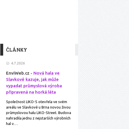
ČLÁNKY
4.7.2026
EnviWeb.cz -
Nová hala ve
Slavkově kazuje, jak může
vypadat průmyslová výroba
připravená na horká léta
Společnost LIKO-S otevřela ve svém
areálu ve Slavkově u Brna novou živou
průmyslovou halu LIKO-Street. Budova
nahradila jednu z nejstarších výrobních
hal v…