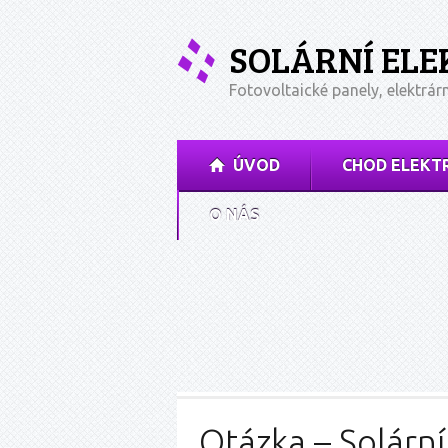
SOLÁRNÍ EL
Fotovoltaické panely, elektrár
ÚVOD
CHOD ELEKT
O NÁS
Otázka – Solární