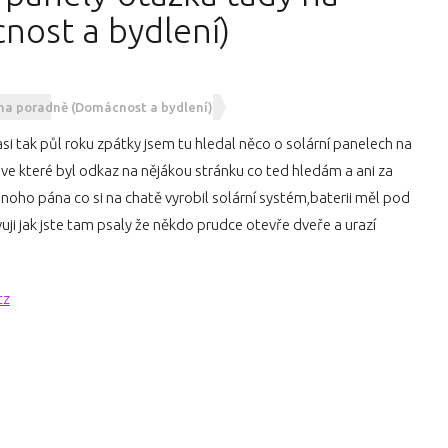
ost a bydlení)
 na poradně (Domácnost a bydlení)
si tak půl roku zpátky jsem tu hledal něco o solární panelech na
 ve které byl odkaz na nějákou stránku co ted hledám a ani za
dnoho pána co si na chatě vyrobil solární systém,baterii měl pod
avuji jak jste tam psaly že někdo prudce otevře dveře a urazí
cz