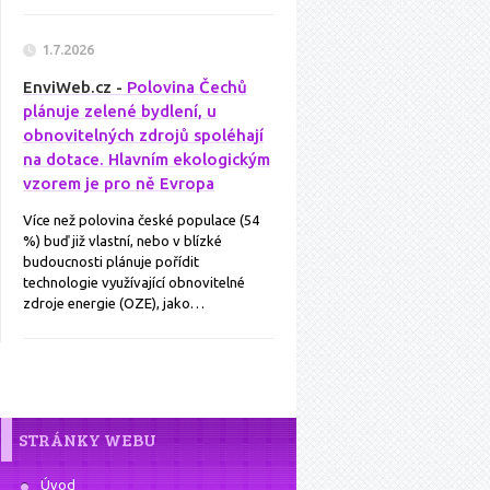
1.7.2026
EnviWeb.cz -
Polovina Čechů
plánuje zelené bydlení, u
obnovitelných zdrojů spoléhají
na dotace. Hlavním ekologickým
vzorem je pro ně Evropa
Více než polovina české populace (54
%) buď již vlastní, nebo v blízké
budoucnosti plánuje pořídit
technologie využívající obnovitelné
zdroje energie (OZE), jako…
STRÁNKY WEBU
Úvod