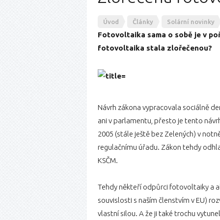
Úvod
Články
Solární novinky
Fotovoltaika sama o sobě je v poř
fotovoltaika stala zlořečenou?
Návrh zákona vypracovala sociálně dem
ani v parlamentu, přesto je tento náv
2005 (stále ještě bez Zelených) v no
regulačnímu úřadu. Zákon tehdy odhlas
KSČM.
Tehdy někteří odpůrci fotovoltaiky a alt
souvislosti s naším členstvím v EU) rozvoj
vlastní silou. A že ji také trochu vytu