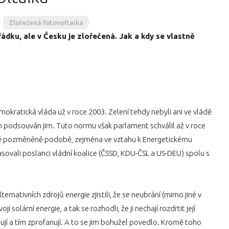
Zlořečená fotovoltaika
ádku, ale v Česku je zlořečená. Jak a kdy se vlastně
okratická vláda už v roce 2003. Zelení tehdy nebyli ani ve vládě
rh podsouván jim. Tuto normu však parlament schválil až v roce
tně pozměněně podobě, zejména ve vztahu k Energetickému
ovali poslanci vládní koalice (ČSSD, KDU-ČSL a US-DEU) spolu s
ernativních zdrojů energie zjistili, že se neubrání (mimo jiné v
i solární energie, a tak se rozhodli, že ji nechají rozdrtit její
nelují a tím zprofanují. A to se jim bohužel povedlo. Kromě toho