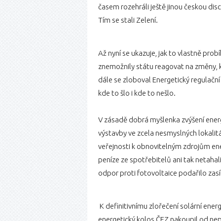
časem rozehráli ještě jinou českou dis
Tím se stali Zelení.
Až nyní se ukazuje, jak to vlastně prob
znemožnily státu reagovat na změny, k
dále se zloboval Energetický regulační
kde to šlo i kde to nešlo.
V zásadě dobrá myšlenka zvýšení energ
výstavby ve zcela nesmyslných lokali
veřejnosti k obnovitelným zdrojům ene
peníze ze spotřebitelů ani tak netahal
odpor proti fotovoltaice podařilo zas
K definitivnímu zlořečení solární ene
energetický kolos ČEZ nakoupil od nep