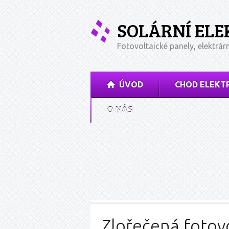
SOLÁRNÍ EL
Fotovoltaické panely, elektrár
ÚVOD
CHOD ELEKT
O NÁS
Zlořečená fotov