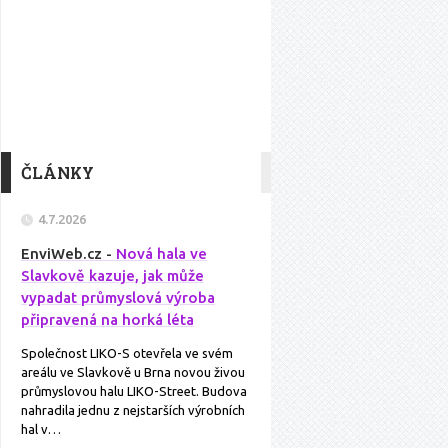
ČLÁNKY
4.7.2026
EnviWeb.cz -
Nová hala ve
Slavkově kazuje, jak může
vypadat průmyslová výroba
připravená na horká léta
Společnost LIKO-S otevřela ve svém
areálu ve Slavkově u Brna novou živou
průmyslovou halu LIKO-Street. Budova
nahradila jednu z nejstarších výrobních
hal v…