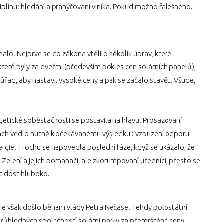
ciplínu: hledání a pranýřovaní viníka. Pokud možno falešného.
íhalo. Nejprve se do zákona vtělilo několik úprav, které
teré byly za dveřmi (především pokles cen solárních panelů),
 úřad, aby nastavil vysoké ceny a pak se začalo stavět. Všude,
etické soběstačnosti se postavila na hlavu. Prosazovaní
tách vedlo nutně k očekávanému výsledku : vzbuzení odporu
rgie. Trochu se nepovedla poslední fáze, když se ukázalo, že
i Zelení a jejich pomahači, ale zkorumpovaní úředníci, přesto se
ít dost hluboko.
rgie však došlo během vlády Petra Nečase. Tehdy polostátní
růhledných společností solární parky za přemrštěné ceny.