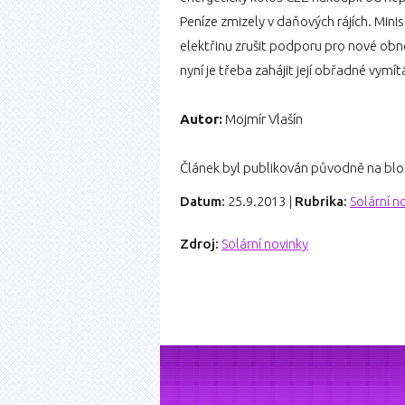
Peníze zmizely v daňových rájích. Mini
elektřinu zrušit podporu pro nové obno
nyní je třeba zahájit její obřadné vymít
Autor:
Mojmír Vlašín
Článek byl publikován původně na bl
Datum:
25.9.2013
|
Rubrika:
Solární n
Zdroj:
Solární novinky