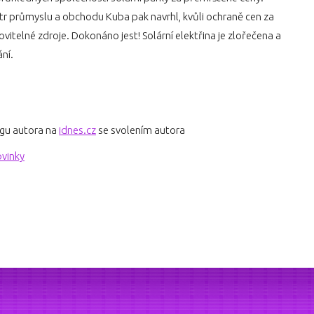
str průmyslu a obchodu Kuba pak navrhl, kvůli ochraně cen za
vitelné zdroje. Dokonáno jest! Solární elektřina je zlořečena a
ání.
ogu autora na
idnes.cz
se svolením autora
ovinky