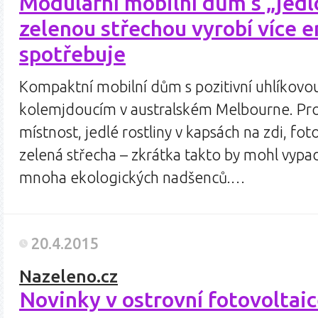
Modulární mobilní dům s „jedl
zelenou střechou vyrobí více e
spotřebuje
Kompaktní mobilní dům s pozitivní uhlíkovou 
kolemjdoucím v australském Melbourne. Pros
místnost, jedlé rostliny v kapsách na zdi, fo
zelená střecha – zkrátka takto by mohl vyp
mnoha ekologických nadšenců.…
20.4.2015
Nazeleno.cz
Novinky v ostrovní fotovoltai