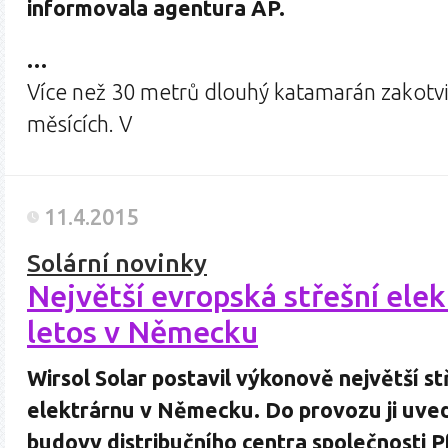
informovala agentura AP.
…
Více než 30 metrů dlouhý katamarán zakotvi
měsících. V
11.4.2015
Solární novinky
Největší evropská střešní elek
letos v Německu
Wirsol Solar postavil výkonově největší st
elektrárnu v Německu. Do provozu ji uved
budovy distribučního centra společnosti P