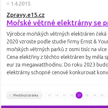
1.4.2015
Zpravy.e15.cz
Mořské větrné elektrárny se pr
Výrobce mořských větrných elektráren čeká k
2020 vzroste podle studie firmy Ernst & You
mořských větrných parků z osmi tisíc na více
Cena elektřiny z těchto elektráren by měla 
eur za megawatthodinu. Do roku 2023 bud
elektrárny schopné cenově konkurovat kon
Předchozí stránka
5
10
14
15
16
17
18
19
20