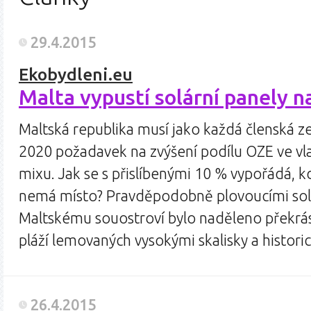
29.4.2015
Ekobydleni.eu
Malta vypustí solární panely 
Maltská republika musí jako každá členská z
2020 požadavek na zvýšení podílu OZE ve v
mixu. Jak se s přislíbenými 10 % vypořádá, k
nemá místo? Pravděpodobně plovoucími solá
Maltskému souostroví bylo naděleno překr
pláží lemovaných vysokými skalisky a histor
26.4.2015