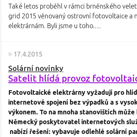
Také letos proběhl v rámci brněnského vele
grid 2015 věnovaný ostrovní fotovoltaice a
elektrárnám. Byli jsme u toho.…
17.4.2015
Solární novinky
Satelit hlídá provoz fotovolta
Fotovoltaické elektrárny vyžadují pro hlí
internetové spojení bez výpadků a s vy
výkonem. To na mnoha stanovištích může
Německý poskytovatel internetových sl
nabízí řešení: vybavuje odlehlé solární pa