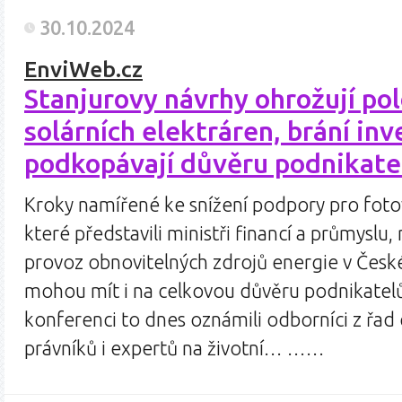
30.10.2024
EnviWeb.cz
Stanjurovy návrhy ohrožují po
solárních elektráren, brání inv
podkopávají důvěru podnikate
Kroky namířené ke snížení podpory pro fotov
které představili ministři financí a průmyslu
provoz obnovitelných zdrojů energie v Česk
mohou mít i na celkovou důvěru podnikatelů 
konferenci to dnes oznámili odborníci z řad
právníků i expertů na životní… ……