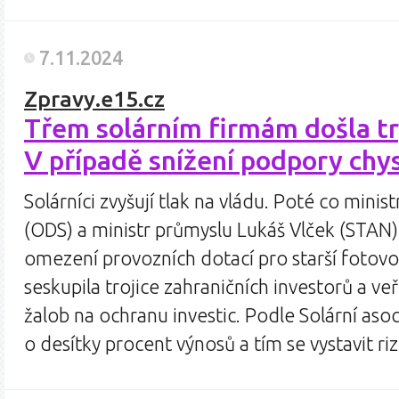
7.11.2024
Zpravy.e15.cz
Třem solárním firmám došla tr
V případě snížení podpory chys
Solárníci zvyšují tlak na vládu. Poté co minis
(ODS) a ministr průmyslu Lukáš Vlček (STAN) 
omezení provozních dotací pro starší fotovol
seskupila trojice zahraničních investorů a ve
žalob na ochranu investic. Podle Solární aso
o desítky procent výnosů a tím se vystavit r