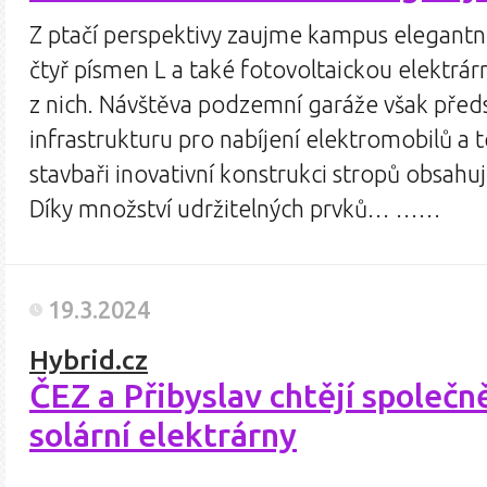
Z ptačí perspektivy zaujme kampus elegant
čtyř písmen L a také fotovoltaickou elektrá
z nich. Návštěva podzemní garáže však předs
infrastrukturu pro nabíjení elektromobilů a 
stavbaři inovativní konstrukci stropů obsahuj
Díky množství udržitelných prvků… ……
19.3.2024
Hybrid.cz
ČEZ a Přibyslav chtějí společně
solární elektrárny
…