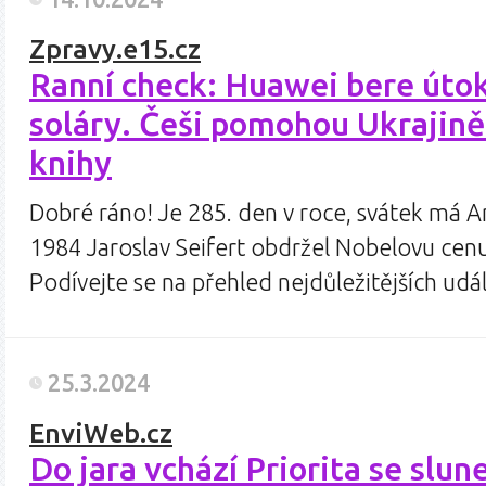
Zpravy.e15.cz
Ranní check: Huawei bere úto
soláry. Češi pomohou Ukrajin
knihy
Dobré ráno! Je 285. den v roce, svátek má A
1984 Jaroslav Seifert obdržel Nobelovu cenu 
Podívejte se na přehled nejdůležitějších ud
25.3.2024
EnviWeb.cz
Do jara vchází Priorita se slune